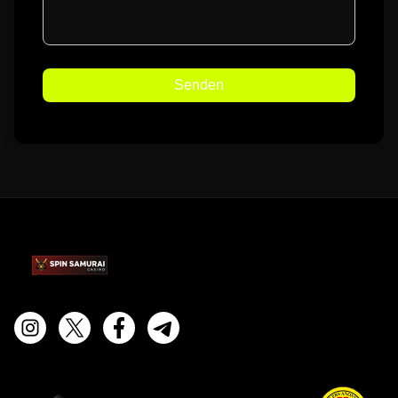
Senden